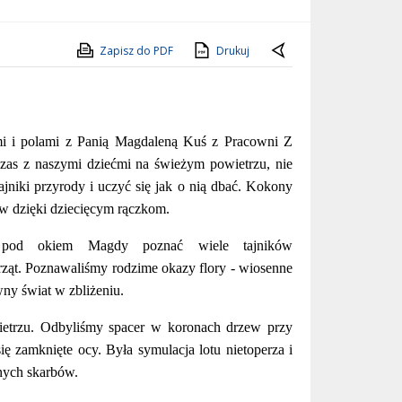
Zapisz do PDF
Drukuj
mi i polami z Panią Magdaleną Kuś z Pracowni Z
czas z naszymi dziećmi na świeżym powietrzu, nie
niki przyrody i uczyć się jak o nią dbać.
Kokony
w dzięki dziecięcym rączkom.
 pod okiem Magdy poznać wiele tajników
ząt. Poznawaliśmy rodzime okazy flory - wiosenne
wny świat w zbliżeniu.
etrzu. Odbyliśmy spacer w koronach drzew przy
ię zamknięte ocy. Była symulacja lotu nietoperza i
onych skarbów.