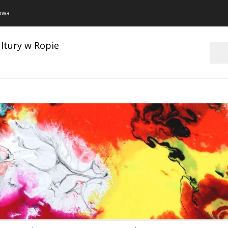
towa
ltury w Ropie
Szukaj