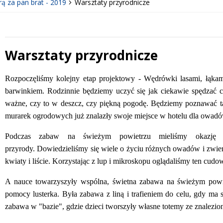
rą za pan brat - 2019
Warsztaty przyrodnicze
Warsztaty przyrodnicze
Treść
Rozpoczęliśmy kolejny etap projektowy - Wędrówki lasami, łąka
barwinkiem
. Rodzinnie będziemy uczyć się jak ciekawie spędzać 
ważne, czy to w deszcz, czy piękną pogodę. Będziemy poznawać taj
murarek ogrodowych już znalazły swoje miejsce w hotelu dla owadó
Podczas zabaw na świeżym powietrzu mieliśmy okazję
przyrody.
Dowiedzieliśmy się wiele o życiu różnych owadów i zwier
kwiaty i liście. Korzystając z lup i mikroskopu oglądaliśmy ten cudo
A nauce towarzyszyły wspólna, świetna zabawa na świeżym powi
pomocy lusterka. Była zabawa z liną i trafieniem do celu, gdy ma s
zabawa w "bazie", gdzie dzieci tworszyły własne totemy ze znalezi