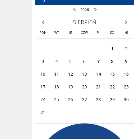
poprzedni rok
następny rok
2026
SIERPIEŃ
poprzedni miesiąc
następny
PON
WT
ŚR
CZW
PI
SO
NI
1
2
3
4
5
6
7
8
9
10
11
12
13
14
15
16
17
18
19
20
21
22
23
24
25
26
27
28
29
30
31
Facebook