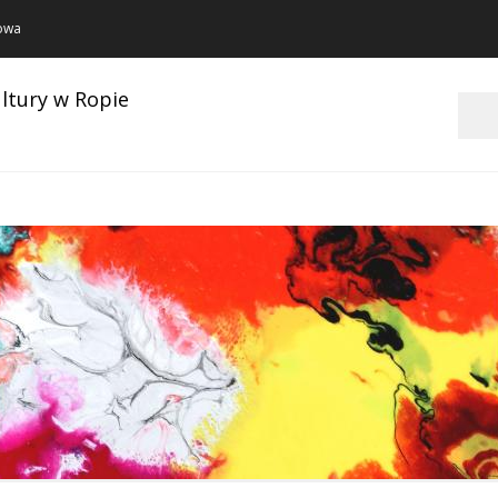
towa
ltury w Ropie
Szukaj