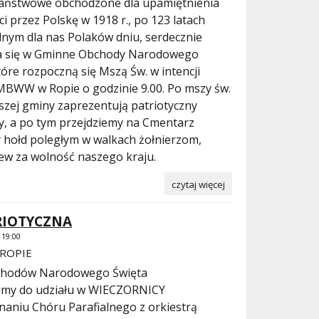
 państwowe obchodzone dla upamiętnienia
i przez Polskę w 1918 r., po 123 latach
nym dla nas Polaków dniu, serdecznie
ia się w Gminne Obchody Narodowego
tóre rozpoczną się Mszą Św. w intencji
 MBWW w Ropie o godzinie 9.00. Po mszy św.
aszej gminy zaprezentują patriotyczny
, a po tym przejdziemy na Cmentarz
 hołd poległym w walkach żołnierzom,
rew za wolność naszego kraju.
czytaj więcej
RIOTYCZNA
19:00
ROPIE
chodów Narodowego Święta
zamy do udziału w WIECZORNICY
niu Chóru Parafialnego z orkiestrą