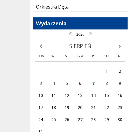
Orkiestra Dęta
Wydarzenia
poprzedni rok
następny rok
2026
SIERPIEŃ
poprzedni miesiąc
następny
PON
WT
ŚR
CZW
PI
SO
NI
1
2
3
4
5
6
7
8
9
10
11
12
13
14
15
16
17
18
19
20
21
22
23
24
25
26
27
28
29
30
31