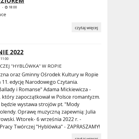
EZIOREM
0 -
18:00
wce
czytaj więcej
IE 2022
11:00
ZEJ "HYBLÓWKA" W ROPIE
czna oraz Gminny Ośrodek Kultury w Ropie
a 11. edycję Narodowego Czytania.
Ballady i Romanse" Adama Mickiewicza -
, który zapoczątkował w Polsce romantyzm.
będzie wystawa strojów pt. "Mody
olendy. Oprawę muzyczną zapewnią: Julia
wski. Wtorek- 6 września 2022 r. -
 Pracy Twórczej "Hyblówka" - ZAPRASZAMY!
czytaj więcej