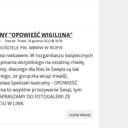
NY "OPOWIEŚĆ WIGILIJNA"
 Trwa do: Piątek, 30 grudnia 2022
18:30
KOŚCIELE PW. MBWW W ROPIE
ia niebawem. W rozgardiaszu świątecznych
pinania wszystkiego na ostatnią chwilę,
my, dlaczego dla Nas te Święta są tak
ego, że gorączka wciąż trwa😉,
stwa Spektakl teatralny - OPOWIEŚĆ
 na to wspólne przeżywanie Świąt, tym
. ZAPRASZAMY DO FOTOGALERII ZE
IU W LINK.
czytaj więcej