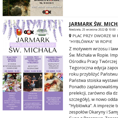
JARMARK ŚW. MIC
Niedziela, 25 września 2022
10:00 
PLAC PRZY DWORZE W 
"HYBLÓWKA" W ROPIE
Z motywem wrzosu i law
Św. Michała w Ropie. Imp
Ośrodku Pracy Twórczej 
Tegoroczna edycja zapow
roku przybliżyć Państwu
Państwa stoiska wystawi
Ponadto zaplanowaliśmy 
prelekcji, zarówno dla dz
szczegóły), w nowo odd
"Hyblówka". A imprezie 
zespołów Okaryny i Sam