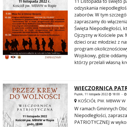
11 Listopada to święto
odzyskania niepodległośc
zaborów. W tym szczegól
zapraszamy do włączen
Święta Niepodległości, k
Ojczyzny w Kościele pw.
dzieci oraz młodzież z n
 miesiąc
program okolicznościowy
Wojskowy, gdzie oddamy
którzy przelali własną k
WIECZORNICA PAT
Piątek, 11 listopada 2022
18:00 -
KOŚCIÓŁ PW. MBWW W 
W ramach Gminnych Ob
Niepodległości, zapras
PATRIOTYCZNEJ w wykona