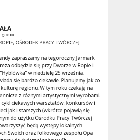
HAŁA
-
18:00
ROPIE, OŚRODEK PRACY TWÓRCZEJ
endy zapraszamy na tegoroczny Jarmark
reza odbędzie się przy Dworze w Ropie i
"Hyblówka" w niedzielę 25 września.
iada się bardzo ciekawie. Planujemy jak co
 kulturę regionu. W tym roku czekają na
ennicze z różnymi artystycznymi wyrobami.
cykl ciekawych warsztatów, konkursów i
ieci jak i starszych (wkrótce pojawią się
anym do użytku Ośrodku Pracy Twórczej
towarzyszyć będą występy lokalnych
ych Swoich oraz folkowego zespołu Opa