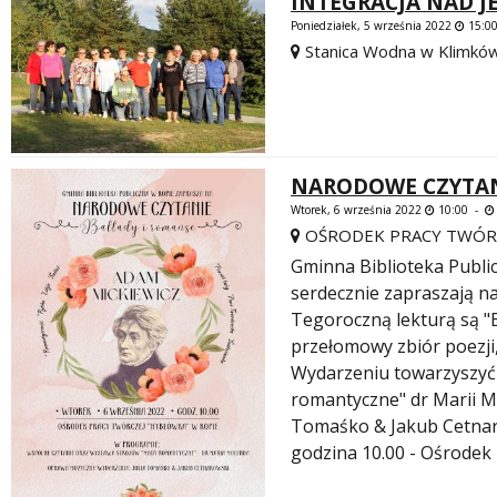
INTEGRACJA NAD J
Poniedziałek, 5 września 2022
15:0
Stanica Wodna w Klimkó
NARODOWE CZYTAN
Wtorek, 6 września 2022
10:00 -
OŚRODEK PRACY TWÓRC
Gminna Biblioteka Publi
serdecznie zapraszają n
Tegoroczną lekturą są "
przełomowy zbiór poezji
Wydarzeniu towarzyszyć 
romantyczne" dr Marii M
Tomaśko & Jakub Cetnaro
godzina 10.00 - Ośrodek