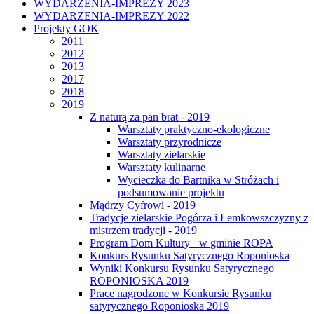
WYDARZENIA-IMPREZY 2023
WYDARZENIA-IMPREZY 2022
Projekty GOK
2011
2012
2013
2017
2018
2019
Z naturą za pan brat - 2019
Warsztaty praktyczno-ekologiczne
Warsztaty przyrodnicze
Warsztaty zielarskie
Warsztaty kulinarne
Wycieczka do Bartnika w Stróżach i
podsumowanie projektu
Mądrzy Cyfrowi - 2019
Tradycje zielarskie Pogórza i Łemkowszczyzny z
mistrzem tradycji - 2019
Program Dom Kultury+ w gminie ROPA
Konkurs Rysunku Satyrycznego Roponioska
Wyniki Konkursu Rysunku Satyrycznego
ROPONIOSKA 2019
Prace nagrodzone w Konkursie Rysunku
satyrycznego Roponioska 2019