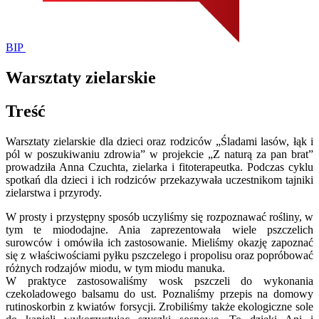
BIP
Warsztaty zielarskie
Treść
Warsztaty zielarskie dla dzieci oraz rodziców „Śladami lasów, łąk i
pól w poszukiwaniu zdrowia” w projekcie „Z naturą za pan brat”
prowadziła Anna Czuchta, zielarka i fitoterapeutka. Podczas cyklu
spotkań dla dzieci i ich rodziców przekazywała uczestnikom tajniki
zielarstwa i przyrody.
W prosty i przystępny sposób uczyliśmy się rozpoznawać rośliny, w
tym te miododajne. Ania zaprezentowała wiele pszczelich
surowców i omówiła ich zastosowanie. Mieliś
my okazję zapoznać
się z właściwościami pyłku pszczelego i propolisu oraz popróbować
różnych rodzajów miodu, w tym miodu manuka.
W praktyce zastosowaliśmy wosk pszczeli do wykonania
czekoladowego balsamu do ust. Poznaliśmy przepis na domowy
rutinoskorbin z kwiatów forsycji. Zrobiliśmy także ekologiczne sole