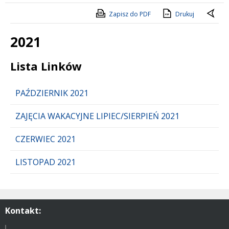
Zapisz do PDF
Drukuj
2021
Treść
Lista Linków
PAŹDZIERNIK 2021
ZAJĘCIA WAKACYJNE LIPIEC/SIERPIEŃ 2021
CZERWIEC 2021
LISTOPAD 2021
Kontakt: