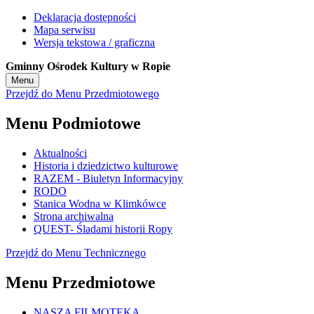
Deklaracja dostępności
Mapa serwisu
Wersja tekstowa / graficzna
Gminny Ośrodek Kultury w Ropie
Menu
Przejdź do Menu Przedmiotowego
Menu Podmiotowe
Aktualności
Historia i dziedzictwo kulturowe
RAZEM - Biuletyn Informacyjny
RODO
Stanica Wodna w Klimkówce
Strona archiwalna
QUEST- Śladami historii Ropy
Przejdź do Menu Technicznego
Menu Przedmiotowe
NASZA FILMOTEKA