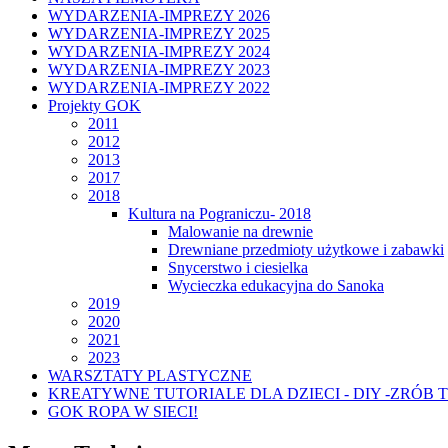
WYDARZENIA-IMPREZY 2026
WYDARZENIA-IMPREZY 2025
WYDARZENIA-IMPREZY 2024
WYDARZENIA-IMPREZY 2023
WYDARZENIA-IMPREZY 2022
Projekty GOK
2011
2012
2013
2017
2018
Kultura na Pograniczu- 2018
Malowanie na drewnie
Drewniane przedmioty użytkowe i zabawki
Snycerstwo i ciesielka
Wycieczka edukacyjna do Sanoka
2019
2020
2021
2023
WARSZTATY PLASTYCZNE
KREATYWNE TUTORIALE DLA DZIECI - DIY -ZRÓB 
GOK ROPA W SIECI!