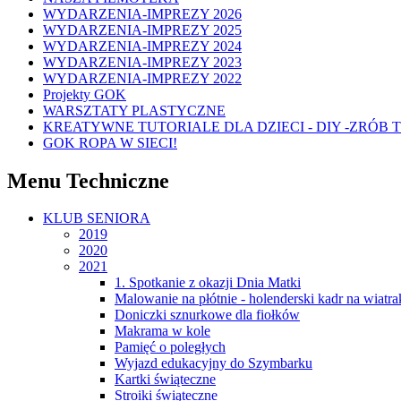
WYDARZENIA-IMPREZY 2026
WYDARZENIA-IMPREZY 2025
WYDARZENIA-IMPREZY 2024
WYDARZENIA-IMPREZY 2023
WYDARZENIA-IMPREZY 2022
Projekty GOK
WARSZTATY PLASTYCZNE
KREATYWNE TUTORIALE DLA DZIECI - DIY -ZRÓB 
GOK ROPA W SIECI!
Menu Techniczne
KLUB SENIORA
2019
2020
2021
1. Spotkanie z okazji Dnia Matki
Malowanie na płótnie - holenderski kadr na wiat
Doniczki sznurkowe dla fiołków
Makrama w kole
Pamięć o poległych
Wyjazd edukacyjny do Szymbarku
Kartki świąteczne
Stroiki świąteczne