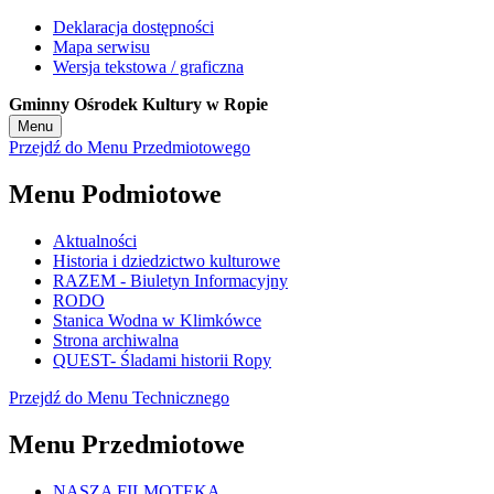
Deklaracja dostępności
Mapa serwisu
Wersja tekstowa / graficzna
Gminny Ośrodek Kultury w Ropie
Menu
Przejdź do Menu Przedmiotowego
Menu Podmiotowe
Aktualności
Historia i dziedzictwo kulturowe
RAZEM - Biuletyn Informacyjny
RODO
Stanica Wodna w Klimkówce
Strona archiwalna
QUEST- Śladami historii Ropy
Przejdź do Menu Technicznego
Menu Przedmiotowe
NASZA FILMOTEKA