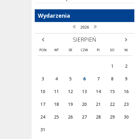
Wydarzenia
poprzedni rok
następny rok
2026
SIERPIEŃ
poprzedni miesiąc
następny
PON
WT
ŚR
CZW
PI
SO
NI
1
2
3
4
5
6
7
8
9
10
11
12
13
14
15
16
17
18
19
20
21
22
23
24
25
26
27
28
29
30
31