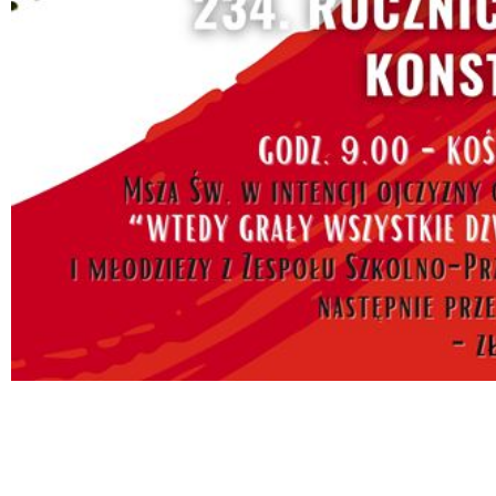
 miesiąc
Treść