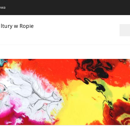
towa
ltury w Ropie
Szukaj