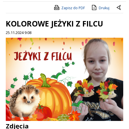
Zapisz do PDF
Drukuj
KOLOROWE JEŻYKI Z FILCU
25.11.2024 9:08
Treść
Zdjęcia