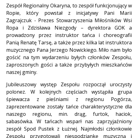
Treść
Zespół Regionalny Okaryna, to zespół funkcjonujący w
Ropie, który powstał z inicjatywy Pani Marii
Zagrajczuk - Prezes Stowarzyszenia Miłośników Wsi
Ropa i Zdzisława Niezgody – dyrektora GOK a
prowadzony przez instruktor tańca i choreografii
Panią Renatę Tarsę, a także przez kilka lat instruktora
muzycznego Pana Jerzego Nowickiego. Miło nam było
gościć na tym wydarzeniu byłych członków Zespołu,
zaproszonych gości a także przybyłych mieszkańców
naszej gminy.
Jubileuszowy występ Zespołu rozpoczął uroczysty
polonez. W kolejnych częściach wystąpiła grupa
śpiewacza z pieśniami z regionu Pogórza,
zaprezentowane zostały tańce charakterystyczne dla
naszego regionu, min. drąg, furtok, haciok,
sabasówka. W tańcach wsparł nas zaprzyjaźniony
zespół Spod Pustek z Łużnej. Najmłodsi członkowie
Zespołu przygotowali niespodziankę muzyczną i