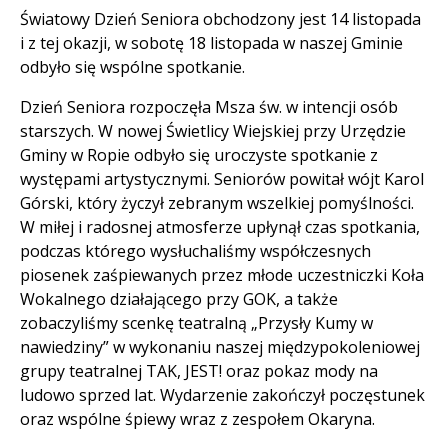
Treść
Światowy Dzień Seniora obchodzony jest 14 listopada
i z tej okazji, w sobotę 18 listopada w naszej Gminie
odbyło się wspólne spotkanie.
Dzień Seniora rozpoczęła Msza św. w intencji osób
starszych. W nowej Świetlicy Wiejskiej przy Urzędzie
Gminy w Ropie odbyło się uroczyste spotkanie z
występami artystycznymi. Seniorów powitał wójt Karol
Górski, który życzył zebranym wszelkiej pomyślności.
W miłej i radosnej atmosferze upłynął czas spotkania,
podczas którego wysłuchaliśmy współczesnych
piosenek zaśpiewanych przez młode uczestniczki Koła
Wokalnego działającego przy GOK, a także
zobaczyliśmy scenkę teatralną „Przysły Kumy w
nawiedziny” w wykonaniu naszej międzypokoleniowej
grupy teatralnej TAK, JEST! oraz pokaz mody na
ludowo sprzed lat. Wydarzenie zakończył poczęstunek
oraz wspólne śpiewy wraz z zespołem Okaryna.