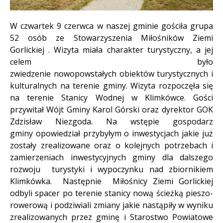
Treść
W czwartek 9 czerwca w naszej gminie gościła grupa
52 osób ze Stowarzyszenia Miłośników Ziemi
Gorlickiej . Wizyta miała charakter turystyczny, a jej
celem było
zwiedzenie nowopowstałych obiektów turystycznych i
kulturalnych na terenie gminy. Wizyta rozpoczęła się
na terenie Stanicy Wodnej w Klimkówce. Gości
przywitał Wójt Gminy Karol Górski oraz dyrektor GOK
Zdzisław Niezgoda. Na wstępie gospodarz
gminy opowiedział przybyłym o inwestycjach jakie już
zostały zrealizowane oraz o kolejnych potrzebach i
zamierzeniach inwestycyjnych gminy dla dalszego
rozwoju turystyki i wypoczynku nad zbiornikiem
Klimkówka. Następnie Miłośnicy Ziemi Gorlickiej
odbyli spacer po terenie stanicy nową ścieżką pieszo-
rowerową i podziwiali zmiany jakie nastąpiły w wyniku
zrealizowanych przez gminę i Starostwo Powiatowe