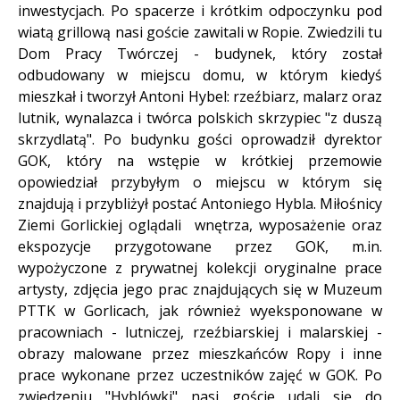
inwestycjach. Po spacerze i krótkim odpoczynku pod
wiatą grillową nasi goście zawitali w Ropie. Zwiedzili tu
Dom Pracy Twórczej - budynek, który został
odbudowany w miejscu domu, w którym kiedyś
mieszkał i tworzył Antoni Hybel: rzeźbiarz, malarz oraz
lutnik, wynalazca i twórca polskich skrzypiec "z duszą
skrzydlatą". Po budynku gości oprowadził dyrektor
GOK, który na wstępie w krótkiej przemowie
opowiedział przybyłym o miejscu w którym się
znajdują i przybliżył postać Antoniego Hybla. Miłośnicy
Ziemi Gorlickiej oglądali wnętrza, wyposażenie oraz
ekspozycje przygotowane przez GOK, m.in.
wypożyczone z prywatnej kolekcji oryginalne prace
artysty, zdjęcia jego prac znajdujących się w Muzeum
PTTK w Gorlicach, jak również wyeksponowane w
pracowniach - lutniczej, rzeźbiarskiej i malarskiej -
obrazy malowane przez mieszkańców Ropy i inne
prace wykonane przez uczestników zajęć w GOK. Po
zwiedzeniu "Hyblówki" nasi goście udali się do