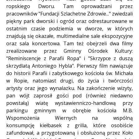
ropskiego Dworu. Tam oprowadzani przez
pracowników "Fundacji Szlachetne Zdrowie..." zwiedzali
piękny park dworski i ogród oraz odrestaurowane w
ostatnim czasie podziemia w dworze, w których
znajdują się okazałe, multimedialne sale ekspozycyjne
oraz sala koncertowa. Tam też obejrzeli dwa filmy
zrealizowane przez Gminny Ośrodek Kultury:
"Reminiscencje z Parafii Ropa" i "Skrzypce z duszą
skrzydlatą Antoniego Hybla". Pierwszy film nawiązuje
do historii Parafii i zabytkowego kościoła św. Michała
w Ropie, natomiast drugi, do życia i twórczości
artysty oraz jego wynalazku. Na zakończenie wizyty,
pan wójt zaprosił gości pod (również niedawno
powstałą) wiatę wystawienniczo-handlową przy
parkingu gminnym w obrębie kościoła M.B.
Wspomożenia Wiernych na wspólną
konsumpcję kiełbasek z grilla, które osobiście
zafundował, a przygotowaną i obsłużoną przez Koło